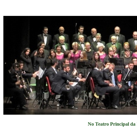
No Teatro
Pr
incipal d
a