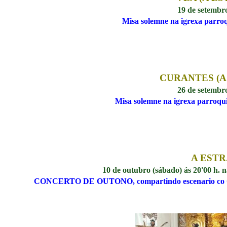
19 de setembr
Misa solemne na igrexa parroq
CURANTES (A
26 de setembr
Misa solemne na igrexa parroqui
A EST
10 de outubro (sábado) ás 20'00 h. 
CONCERTO DE OUTONO, compartindo escenario co Cor