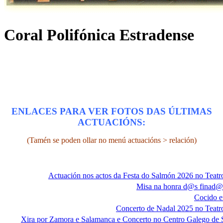
Coral Polifónica Estradense
ENLACES PARA VER FOTOS DAS ÚLTIMAS
ACTUACIÓNS:
(Tamén se poden ollar no menú actuacións > relación)
Actuación nos actos da Festa do Salmón 2026 no Teatro
Misa na honra d@s finad@
Cocido e
Concerto de Nadal 2025 no Teatro
Xira por Zamora e Salamanca e Concerto no Centro Galego de