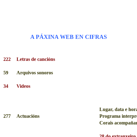
A PÁXINA WEB EN CIFRAS
222
Letras de cancións
59
Arquivos sonoros
34
Videos
Lugar, data e hor
277
Actuacións
Programa interpr
Corais acompañan
28 do extranxeiro