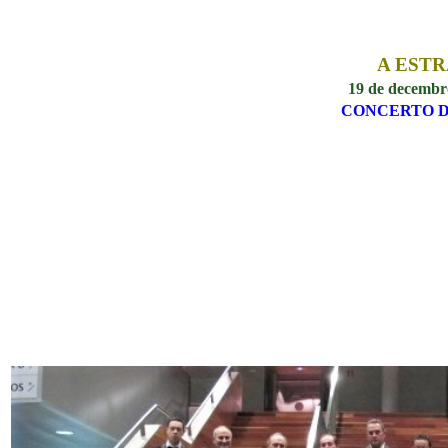
A EST
19 de decembr
CONCERTO 