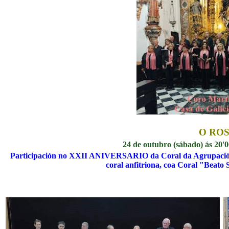
O RO
24 de outubro (sábado) ás 20'0
Participación no XXII ANIVERSARIO da Coral da Agrupación 
coral anfitriona, coa Coral "Beato